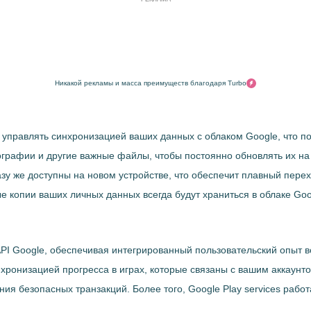
Никакой рекламы и масса преимуществ благодаря Turbo
ть управлять синхронизацией ваших данных с облаком Google, что 
графии и другие важные файлы, чтобы постоянно обновлять их на 
азу же доступны на новом устройстве, что обеспечит плавный пере
е копии ваших личных данных всегда будут храниться в облаке Goo
 API Google, обеспечивая интегрированный пользовательский опыт 
хронизацией прогресса в играх, которые связаны с вашим аккаунт
я безопасных транзакций. Более того, Google Play services рабо