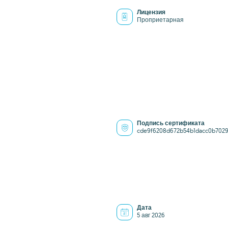
Лицензия
Проприетарная
Подпись сертификата
cde9f6208d672b54b1dacc0b7029f
Дата
5 авг 2026