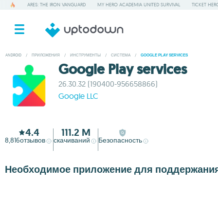
ARES: THE IRON VANGUARD
MY HERO ACADEMIA UNITED SURVIVAL
TICKET HER
ANDROID
/
ПРИЛОЖЕНИЯ
/
ИНСТРУМЕНТЫ
/
СИСТЕМА
/
GOOGLE PLAY SERVICES
Google Play services
26.30.32 (190400-956658866)
Google LLC
4.4
111.2 M
8,816
отзывов
скачиваний
Безопасность
Необходимое приложение для поддержания