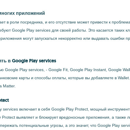
я многих приложений
упает в роли посредника, и его отсутствие может привести к пробл
уют Google Play services для своей работы. Это касается таких кл
е приложения могут запускаться некорректно или выдавать ошибки 
 в Google Play services
gle Play services, - Google Fit, Google Play Instant, Google Walle
банковские карты и способы оплаты, которые вы добавляете в Wall
 Matter.
tect
ay services включает в себя Google Play Protect, мощный инструме
ay Protect выявляет и блокирует вредоносные приложения, а также
пережать потенциальные угрозы, а это значит, что Google Play se